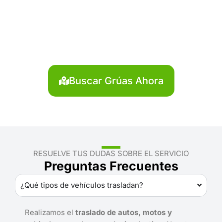
o agendar una grúa en
Mariscal Luzuriaga?
Localiza en segundos la grúa más cercana en
Mariscal Luzuriaga. Servicio rápido y disponible las
24 horas.
Buscar Grúas Ahora
RESUELVE TUS DUDAS SOBRE EL SERVICIO
Preguntas Frecuentes
¿Qué tipos de vehículos trasladan?
Realizamos el
traslado de autos, motos y