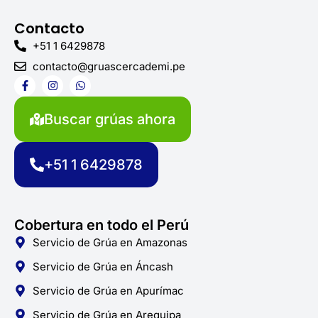
Contacto
+51 1 6429878
contacto@gruascercademi.pe
F
I
W
a
n
h
c
s
a
e
t
t
Buscar grúas ahora
b
a
s
o
g
a
o
r
p
k
a
p
+51 1 6429878
-
m
f
Cobertura en todo el Perú
Servicio de Grúa en Amazonas
Servicio de Grúa en Áncash
Servicio de Grúa en Apurímac
Servicio de Grúa en Arequipa