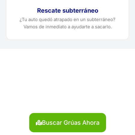
Rescate subterráneo
¿Tu auto quedó atrapado en un subterráneo?
Vamos de inmediato a ayudarte a sacarlo.
¿Requiere solicitar, cotizar o
programar una grúa en
Lima?
Localiza en segundos la grúa más cercana en Lima.
Servicio rápido y disponible las 24 horas.
Buscar Grúas Ahora