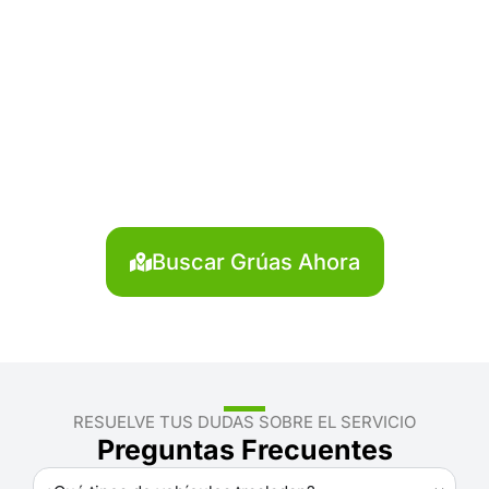
¿Necesitas solicitar, cotizar
o agendar una grúa en
Lamas?
Localiza en segundos la grúa más cercana en
Lamas. Servicio rápido y disponible las 24 horas.
Buscar Grúas Ahora
RESUELVE TUS DUDAS SOBRE EL SERVICIO
Preguntas Frecuentes