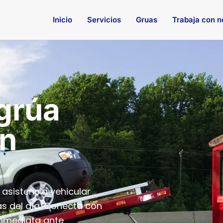
Inicio
Servicios
Gruas
Trabaja con n
 grúa
en
asistencia vehicular
as del día. Conecta con
inmediata ante