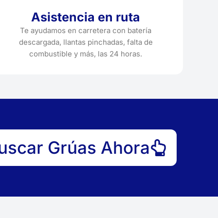
Asistencia en ruta
Te ayudamos en carretera con batería
descargada, llantas pinchadas, falta de
combustible y más, las 24 horas.
uscar Grúas Ahora