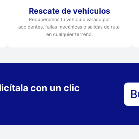
Rescate de vehículos
Recuperamos tu vehículo varado por
accidentes, fallas mecánicas o salidas de ruta,
en cualquier terreno.
cítala con un clic
B