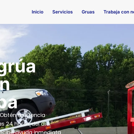
Inicio
Servicios
Gruas
Trabaja con n
 grúa
en
ba
Obtén asistencia
as 24 horas del día.
recibe ayuda inmediata