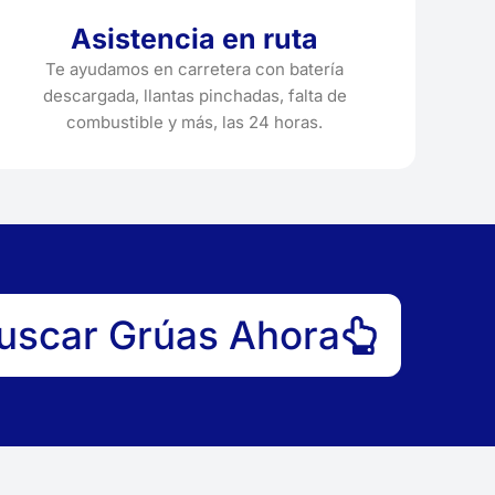
Asistencia en ruta
Te ayudamos en carretera con batería
descargada, llantas pinchadas, falta de
combustible y más, las 24 horas.
uscar Grúas Ahora