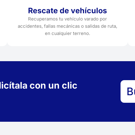
Rescate de vehículos
Recuperamos tu vehículo varado por
accidentes, fallas mecánicas o salidas de ruta,
en cualquier terreno.
cítala con un clic
B