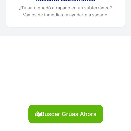
¿Tu auto quedó atrapado en un subterráneo?
Vamos de inmediato a ayudarte a sacarlo.
¿Necesitas solicitar, cotizar
o agendar una grúa en
Antonio Raymondi?
Localiza en segundos la grúa más cercana en
Antonio Raymondi. Servicio rápido y disponible las 24
horas.
Buscar Grúas Ahora