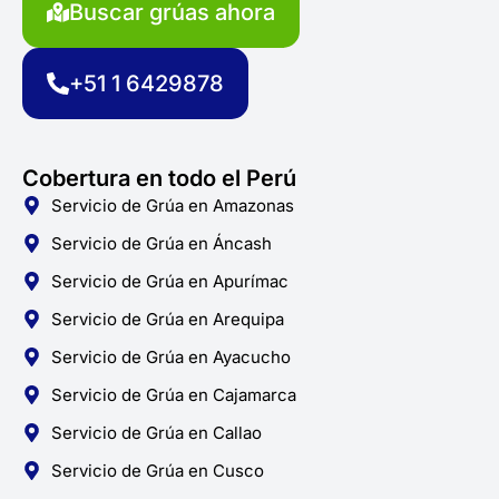
e
t
t
Buscar grúas ahora
b
a
s
o
g
a
o
r
p
k
a
p
+51 1 6429878
-
m
f
Cobertura en todo el Perú
Servicio de Grúa en Amazonas
Servicio de Grúa en Áncash
Servicio de Grúa en Apurímac
Servicio de Grúa en Arequipa
Servicio de Grúa en Ayacucho
Servicio de Grúa en Cajamarca
Servicio de Grúa en Callao
Servicio de Grúa en Cusco