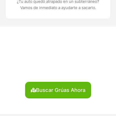
¿Tu auto quedó atrapado en un subterráneo?
Vamos de inmediato a ayudarte a sacarlo.
¿Necesitas solicitar, cotizar
o agendar una grúa en San
Román?
Localiza en segundos la grúa más cercana en San
Román. Servicio rápido y disponible las 24 horas.
Buscar Grúas Ahora