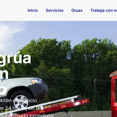
Inicio
Servicios
Gruas
Trabaja con n
 grúa
en
o
btén asistencia
as 24 horas del día.
recibe ayuda inmediata