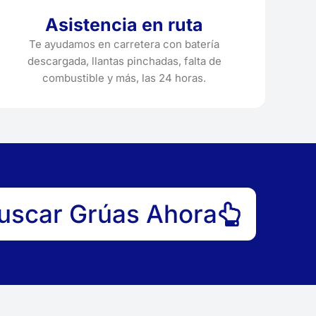
Asistencia en ruta
Te ayudamos en carretera con batería
descargada, llantas pinchadas, falta de
combustible y más, las 24 horas.
uscar Grúas Ahora