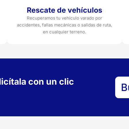
Rescate de vehículos
Recuperamos tu vehículo varado por
accidentes, fallas mecánicas o salidas de ruta,
en cualquier terreno.
cítala con un clic
B