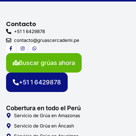
Contacto
+51 1 6429878
contacto@gruascercademi.pe
F
I
W
a
n
h
c
s
a
e
t
t
Buscar grúas ahora
b
a
s
o
g
a
o
r
p
k
a
p
+51 1 6429878
-
m
f
Cobertura en todo el Perú
Servicio de Grúa en Amazonas
Servicio de Grúa en Áncash