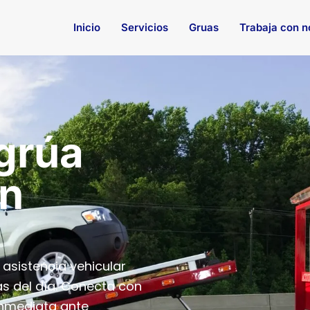
Inicio
Servicios
Gruas
Trabaja con n
 grúa
en
asistencia vehicular
as del día. Conecta con
inmediata ante