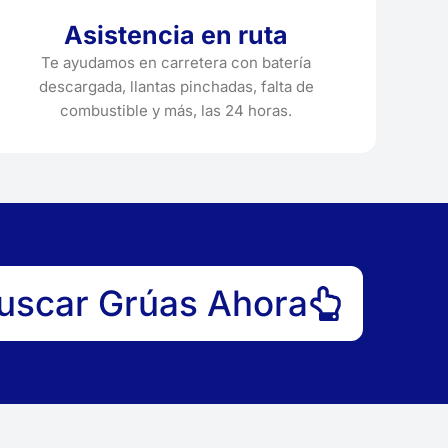
Asistencia en ruta
Te ayudamos en carretera con batería
descargada, llantas pinchadas, falta de
combustible y más, las 24 horas.
uscar Grúas Ahora