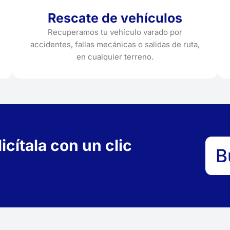
Rescate de vehículos
Recuperamos tu vehículo varado por
accidentes, fallas mecánicas o salidas de ruta,
en cualquier terreno.
cítala con un clic
B