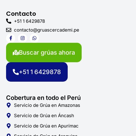
Contacto
+51 1 6429878
contacto@gruascercademi.pe
F
I
W
a
n
h
c
s
a
e
t
t
Buscar grúas ahora
b
a
s
o
g
a
o
r
p
k
a
p
+51 1 6429878
-
m
f
Cobertura en todo el Perú
Servicio de Grúa en Amazonas
Servicio de Grúa en Áncash
Servicio de Grúa en Apurímac