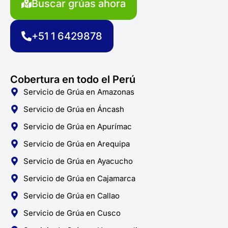
Buscar grúas ahora
b
a
s
o
g
a
o
r
p
k
a
p
+51 1 6429878
-
m
f
Cobertura en todo el Perú
Servicio de Grúa en Amazonas
Servicio de Grúa en Áncash
Servicio de Grúa en Apurímac
Servicio de Grúa en Arequipa
Servicio de Grúa en Ayacucho
Servicio de Grúa en Cajamarca
Servicio de Grúa en Callao
Servicio de Grúa en Cusco