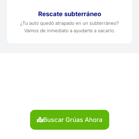
Rescate subterráneo
¿Tu auto quedó atrapado en un subterráneo?
Vamos de inmediato a ayudarte a sacarlo.
¿Necesitas solicitar, cotizar
o agendar una grúa en Aija?
Localiza en segundos la grúa más cercana en Aija.
Servicio rápido y disponible las 24 horas.
Buscar Grúas Ahora