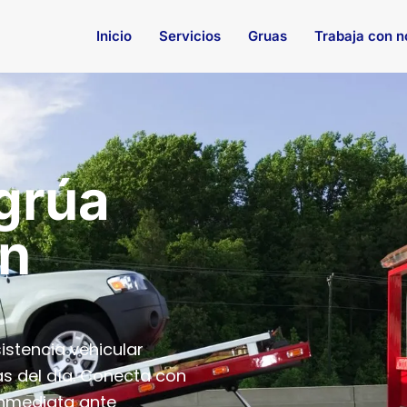
Inicio
Servicios
Gruas
Trabaja con n
 grúa
en
stencia vehicular
as del día. Conecta con
inmediata ante