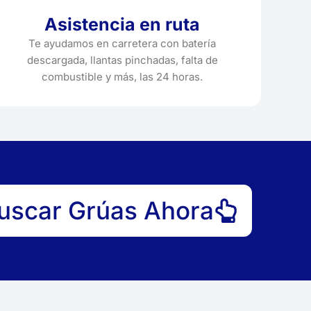
Asistencia en ruta
Te ayudamos en carretera con batería
descargada, llantas pinchadas, falta de
combustible y más, las 24 horas.
uscar Grúas Ahora