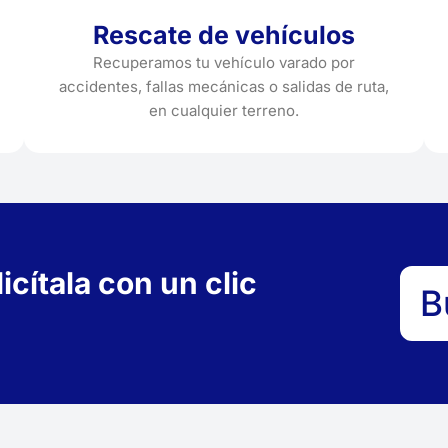
Rescate de vehículos
Recuperamos tu vehículo varado por
accidentes, fallas mecánicas o salidas de ruta,
en cualquier terreno.
cítala con un clic
B