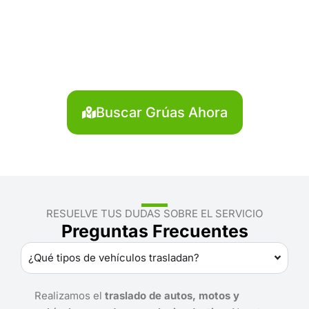
o agendar una grúa en San
Antonio de Putina?
Localiza en segundos la grúa más cercana en San
Antonio de Putina. Servicio rápido y disponible las 24
horas.
Buscar Grúas Ahora
RESUELVE TUS DUDAS SOBRE EL SERVICIO
Preguntas Frecuentes
¿Qué tipos de vehículos trasladan?
Realizamos el
traslado de autos, motos y