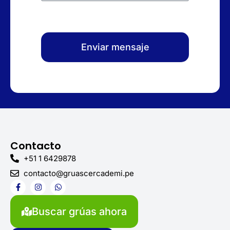
Enviar mensaje
Contacto
+51 1 6429878
contacto@gruascercademi.pe
F
I
W
a
n
h
c
s
a
e
t
t
Buscar grúas ahora
b
a
s
o
g
a
o
r
p