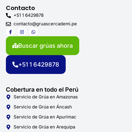
Contacto
+51 1 6429878
contacto@gruascercademi.pe
F
I
W
a
n
h
c
s
a
e
t
t
Buscar grúas ahora
b
a
s
o
g
a
o
r
p
k
a
p
+51 1 6429878
-
m
f
Cobertura en todo el Perú
Servicio de Grúa en Amazonas
Servicio de Grúa en Áncash
Servicio de Grúa en Apurímac
Servicio de Grúa en Arequipa