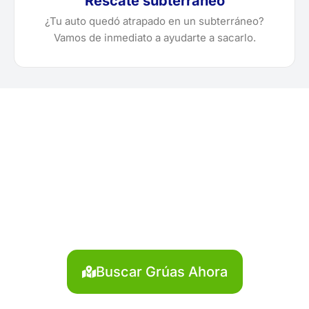
Rescate subterráneo
¿Tu auto quedó atrapado en un subterráneo?
Vamos de inmediato a ayudarte a sacarlo.
¿Necesitas solicitar, cotizar
o agendar una grúa en
Mariscal Luzuriaga?
Localiza en segundos la grúa más cercana en
Mariscal Luzuriaga. Servicio rápido y disponible las
24 horas.
Buscar Grúas Ahora