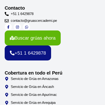
Contacto
+51 1 6429878
contacto@gruascercademi.pe
F
I
W
a
n
h
c
s
a
e
t
t
Buscar grúas ahora
b
a
s
o
g
a
o
r
p
k
a
p
+51 1 6429878
-
m
f
Cobertura en todo el Perú
Servicio de Grúa en Amazonas
Servicio de Grúa en Áncash
Servicio de Grúa en Apurímac
Servicio de Grúa en Arequipa