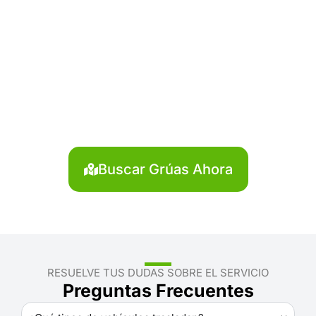
¿Necesitas solicitar, cotizar
o agendar una grúa en
Carabaya?
Localiza en segundos la grúa más cercana en
Carabaya. Servicio rápido y disponible las 24 horas.
Buscar Grúas Ahora
RESUELVE TUS DUDAS SOBRE EL SERVICIO
Preguntas Frecuentes