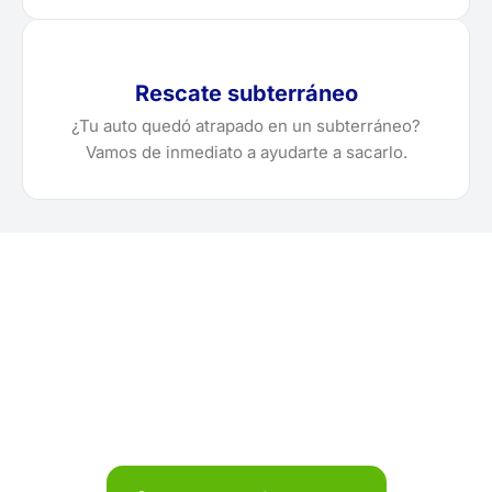
Rescate subterráneo
¿Tu auto quedó atrapado en un subterráneo?
Vamos de inmediato a ayudarte a sacarlo.
¿Necesitas solicitar, cotizar
o agendar una grúa en
Cajamarca?
Localiza en segundos la grúa más cercana en
Cajamarca. Servicio rápido y disponible las 24 horas.