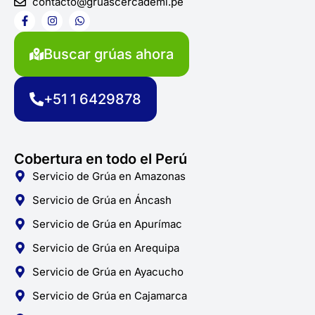
contacto@gruascercademi.pe
F
I
W
a
n
h
c
s
a
e
t
t
Buscar grúas ahora
b
a
s
o
g
a
o
r
p
k
a
p
+51 1 6429878
-
m
f
Cobertura en todo el Perú
Servicio de Grúa en Amazonas
Servicio de Grúa en Áncash
Servicio de Grúa en Apurímac
Servicio de Grúa en Arequipa
Servicio de Grúa en Ayacucho
Servicio de Grúa en Cajamarca