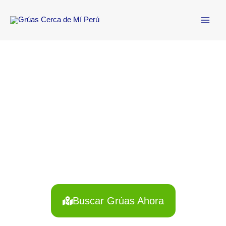
Ir
Main
al
Men
contenido
Solicita una grúa
con un clic en
Vilcashuamán
¿Necesitas una grúa en Vilcashuamán? Obtén asistencia
vehicular rápida y confiable, disponible las 24 horas del día.
Conecta con conductores en tu zona y recibe ayuda inmediata
ante cualquier emergencia en carretera.
Buscar Grúas Ahora