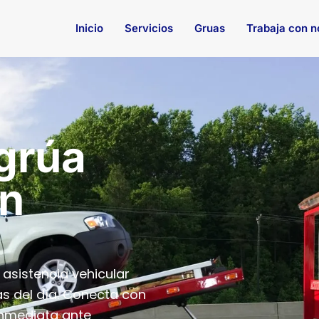
Inicio
Servicios
Gruas
Trabaja con n
 grúa
en
asistencia vehicular
as del día. Conecta con
inmediata ante