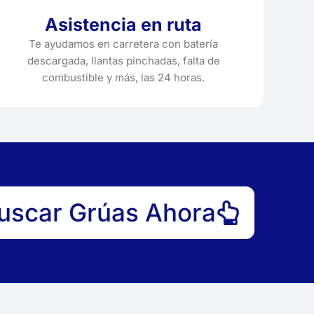
Asistencia en ruta
Te ayudamos en carretera con batería
descargada, llantas pinchadas, falta de
combustible y más, las 24 horas.
uscar Grúas Ahora