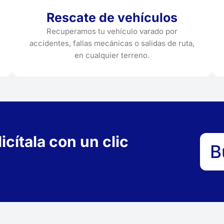
Rescate de vehículos
Recuperamos tu vehículo varado por
accidentes, fallas mecánicas o salidas de ruta,
en cualquier terreno.
cítala con un clic
B