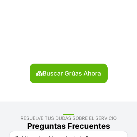
¿Necesitas solicitar, cotizar
o agendar una grúa en
Sechura?
Localiza en segundos la grúa más cercana en
Sechura. Servicio rápido y disponible las 24 horas.
Buscar Grúas Ahora
RESUELVE TUS DUDAS SOBRE EL SERVICIO
Preguntas Frecuentes