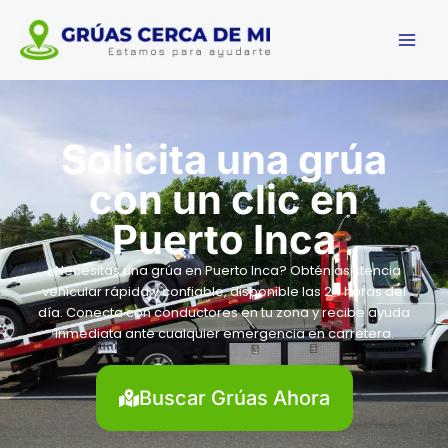
Ir
Main
al
Men
contenido
Solicita una grúa
con un clic en
Puerto Inca
¿Necesitas una grúa en Puerto Inca? Obtén asistencia
vehicular rápida y confiable, disponible las 24 horas del
día. Conecta con conductores en tu zona y recibe ayuda
inmediata ante cualquier emergencia en carretera.
Buscar Grúas Ahora