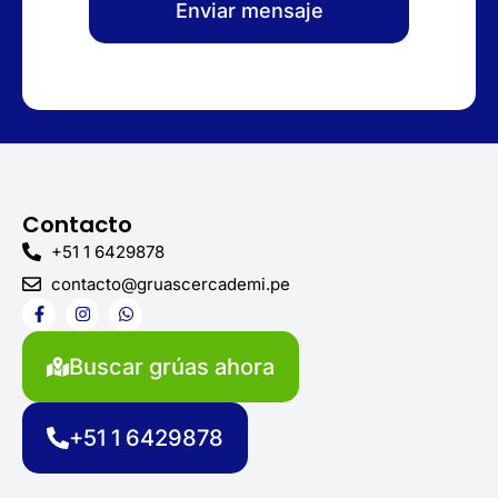
Enviar mensaje
Contacto
+51 1 6429878
contacto@gruascercademi.pe
F
I
W
a
n
h
c
s
a
e
t
t
Buscar grúas ahora
b
a
s
o
g
a
o
r
p
k
a
p
+51 1 6429878
-
m
f