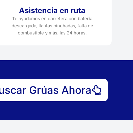
Asistencia en ruta
Te ayudamos en carretera con batería
descargada, llantas pinchadas, falta de
combustible y más, las 24 horas.
uscar Grúas Ahora