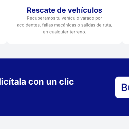
Rescate de vehículos
Recuperamos tu vehículo varado por
accidentes, fallas mecánicas o salidas de ruta,
en cualquier terreno.
cítala con un clic
B