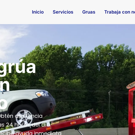
Inicio
Servicios
Gruas
Trabaja con n
 grúa
en
o
btén asistencia
as 24 horas del día.
recibe ayuda inmediata