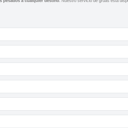
os pesados a cualquier destino
. Nuestro servicio de grúas está disp