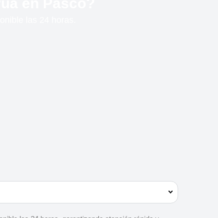
grúa en Pasco?
onible las 24 horas.