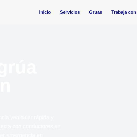
Inicio
Servicios
Gruas
Trabaja con
 grúa
en
cia vehicular rápida y
onecta con conductores en
ier emergencia en