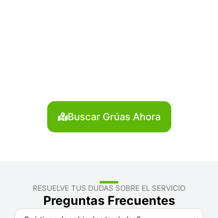
¿Necesitas solicitar, cotizar
o agendar una grúa en
Pallasca?
Localiza en segundos la grúa más cercana en
Pallasca. Servicio rápido y disponible las 24 horas.
Buscar Grúas Ahora
RESUELVE TUS DUDAS SOBRE EL SERVICIO
Preguntas Frecuentes