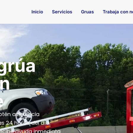
Inicio
Servicios
Gruas
Trabaja con n
 grúa
en
e
tén asistencia
as 24 horas del día.
recibe ayuda inmediata