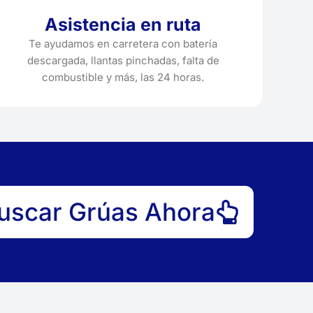
Asistencia en ruta
Te ayudamos en carretera con batería
descargada, llantas pinchadas, falta de
combustible y más, las 24 horas.
uscar Grúas Ahora