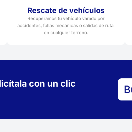
Rescate de vehículos
Recuperamos tu vehículo varado por
accidentes, fallas mecánicas o salidas de ruta,
en cualquier terreno.
cítala con un clic
B