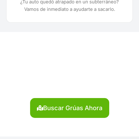
¿Tu auto quedó atrapado en un subterráneo?
Vamos de inmediato a ayudarte a sacarlo.
¿Necesitas solicitar, cotizar
o agendar una grúa en
Cangallo?
Localiza en segundos la grúa más cercana en
Cangallo. Servicio rápido y disponible las 24 horas.
Buscar Grúas Ahora