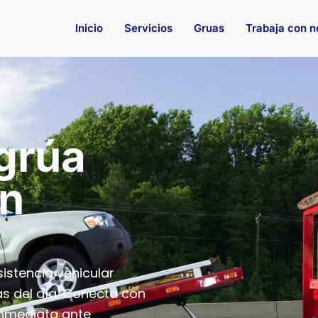
Inicio
Servicios
Gruas
Trabaja con n
 grúa
en
istencia vehicular
as del día. Conecta con
inmediata ante