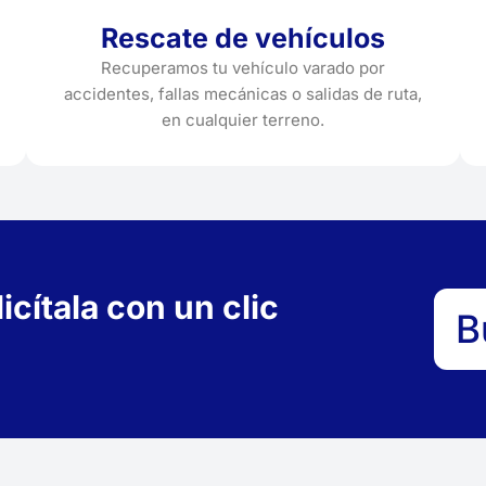
Rescate de vehículos
Recuperamos tu vehículo varado por
accidentes, fallas mecánicas o salidas de ruta,
en cualquier terreno.
cítala con un clic
B