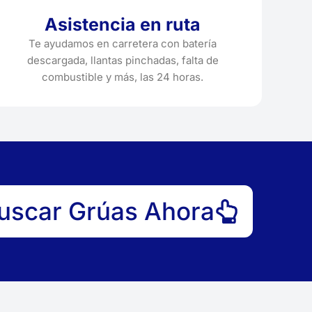
Asistencia en ruta
Te ayudamos en carretera con batería
descargada, llantas pinchadas, falta de
combustible y más, las 24 horas.
uscar Grúas Ahora