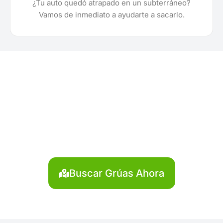
¿Tu auto quedó atrapado en un subterráneo?
Vamos de inmediato a ayudarte a sacarlo.
¿Necesitas solicitar, cotizar
o agendar una grúa en
Bagua?
Localiza en segundos la grúa más cercana en
Bagua. Servicio rápido y disponible las 24 horas.
Buscar Grúas Ahora