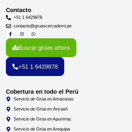
Contacto
+51 1 6429878
contacto@gruascercademi.pe
F
I
W
a
n
h
c
s
a
e
t
t
Buscar grúas ahora
b
a
s
o
g
a
o
r
p
k
a
p
+51 1 6429878
-
m
f
Cobertura en todo el Perú
Servicio de Grúa en Amazonas
Servicio de Grúa en Áncash
Servicio de Grúa en Apurímac
Servicio de Grúa en Arequipa