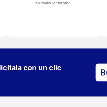
en cualquier terreno.
cítala con un clic
B