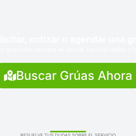
icitar, cotizar o agendar una 
a grúa más cercana en Sihuas. Servicio rápido y d
Buscar Grúas Ahora
RESUELVE TUS DUDAS SOBRE EL SERVICIO