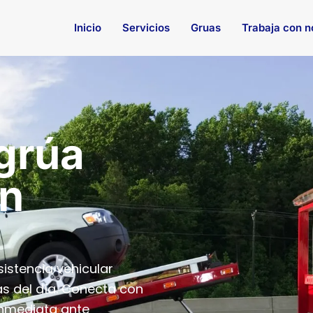
Inicio
Servicios
Gruas
Trabaja con n
 grúa
en
istencia vehicular
as del día. Conecta con
inmediata ante