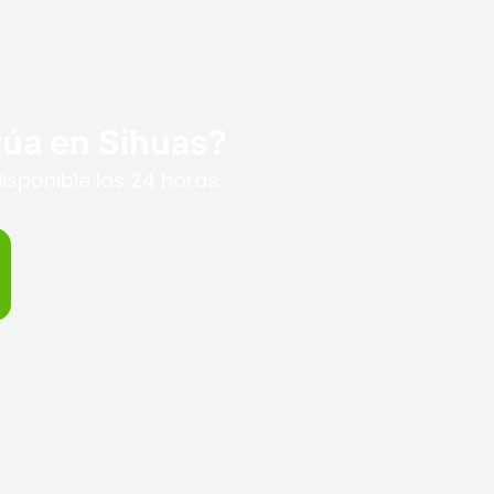
grúa en Sihuas?
isponible las 24 horas.