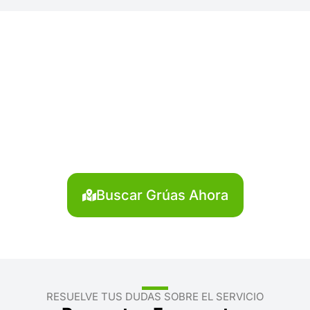
¿Necesitas solicitar, cotizar
o agendar una grúa en
Sánchez Carrión?
Localiza en segundos la grúa más cercana en
Sánchez Carrión. Servicio rápido y disponible las 24
horas.
Buscar Grúas Ahora
RESUELVE TUS DUDAS SOBRE EL SERVICIO