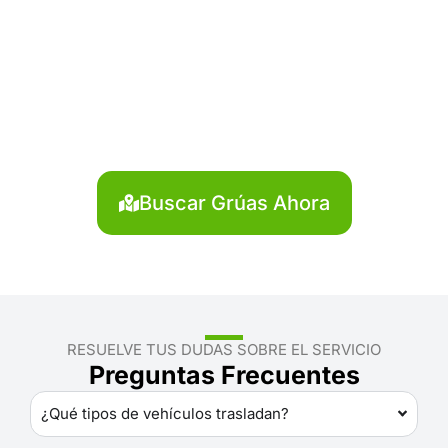
¿Necesitas solicitar, cotizar
o agendar una grúa en
Páucar del Sara Sara?
Localiza en segundos la grúa más cercana en
Páucar del Sara Sara. Servicio rápido y disponible las
24 horas.
Buscar Grúas Ahora
RESUELVE TUS DUDAS SOBRE EL SERVICIO
Preguntas Frecuentes
¿Qué tipos de vehículos trasladan?