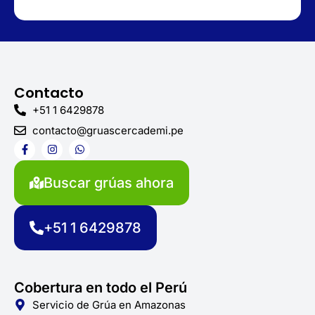
Contacto
+51 1 6429878
contacto@gruascercademi.pe
F
I
W
a
n
h
c
s
a
e
t
t
Buscar grúas ahora
b
a
s
o
g
a
o
r
p
k
a
p
+51 1 6429878
-
m
f
Cobertura en todo el Perú
Servicio de Grúa en Amazonas