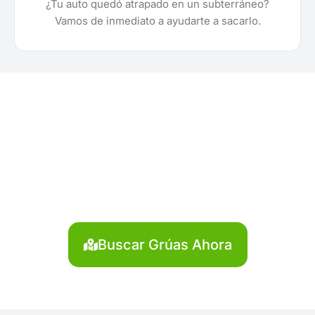
¿Tu auto quedó atrapado en un subterráneo?
Vamos de inmediato a ayudarte a sacarlo.
¿Necesitas solicitar, cotizar
o agendar una grúa en
Casma?
Localiza en segundos la grúa más cercana en
Casma. Servicio rápido y disponible las 24 horas.
Buscar Grúas Ahora