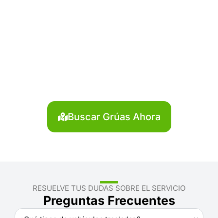
¿Necesitas solicitar, cotizar
o agendar una grúa en
Carhuaz?
Localiza en segundos la grúa más cercana en
Carhuaz. Servicio rápido y disponible las 24 horas.
Buscar Grúas Ahora
RESUELVE TUS DUDAS SOBRE EL SERVICIO
Preguntas Frecuentes