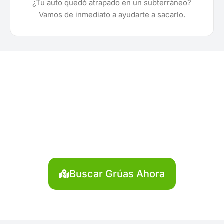
¿Tu auto quedó atrapado en un subterráneo?
Vamos de inmediato a ayudarte a sacarlo.
¿Necesitas solicitar, cotizar
o agendar una grúa en
Ucayali?
Localiza en segundos la grúa más cercana en
Ucayali. Servicio rápido y disponible las 24 horas.
Buscar Grúas Ahora